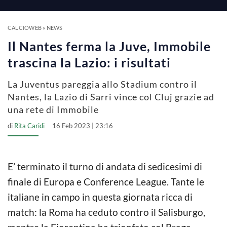
a
y
CALCIOWEB
»
NEWS
Il Nantes ferma la Juve, Immobile
V
trascina la Lazio: i risultati
La Juventus pareggia allo Stadium contro il
i
Nantes, la Lazio di Sarri vince col Cluj grazie ad
una rete di Immobile
d
di
Rita Caridi
16 Feb 2023 | 23:16
e
E’ terminato il turno di andata di sedicesimi di
o
finale di Europa e Conference League. Tante le
italiane in campo in questa giornata ricca di
match: la Roma ha ceduto contro il Salisburgo,