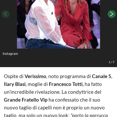
Instagram
L
1
/
7
Ospite di
Verissimo
, noto programma di
Canale 5
,
Ilary Blasi
, moglie di
Francesco Totti,
ha fatto
un’incredibile rivelazione. La condyttrice del
Grande Fratello Vip
ha confessato che il suo
nuovo taglio di capelli non è proprio un nuovo
taglio, ma solo un nuovo look:
“porto la parrucca,