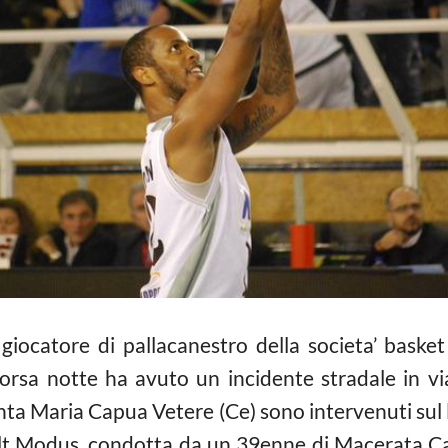
il giocatore di pallacanestro della societa’ bas
corsa notte ha avuto un incidente stradale in vi
anta Maria Capua Vetere (Ce) sono intervenuti sul 
lt Modus, condotta da un 39enne di Macerata Ca