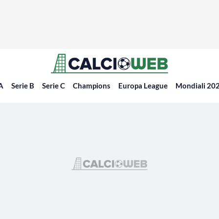
 A
Serie B
Serie C
Champions
Europa League
Mondiali 20