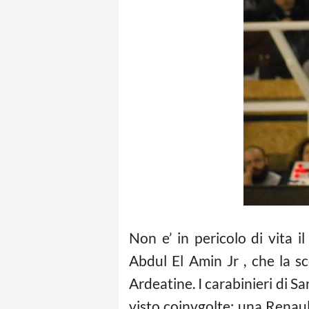
Non e’ in pericolo di vita 
Abdul El Amin Jr , che la s
Ardeatine. I carabinieri di S
visto coinvgolte: una Renau