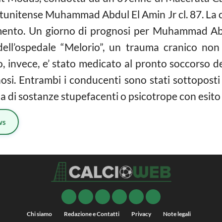
tunitense Muhammad Abdul El Amin Jr cl. 87. La c
amento. Un giorno di prognosi per Muhammad Abd
i dell’ospedale “Melorio”, un trauma cranico no
o, invece, e’ stato medicato al pronto soccorso d
si. Entrambi i conducenti sono stati sottoposti 
a di sostanze stupefacenti o psicotrope con esito
ws
Chi siamo
Redazione e Contatti
Privacy
Note legali