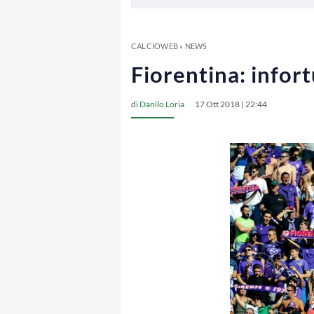
CALCIOWEB
»
NEWS
Fiorentina: infor
di
Danilo Loria
17 Ott 2018 | 22:44