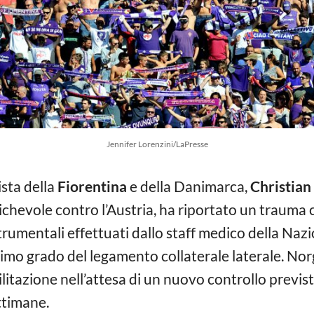
Jennifer Lorenzini/LaPresse
ista della
Fiorentina
e della Danimarca,
Christian
amichevole contro l’Austria, ha riportato un trauma 
strumentali effettuati dallo staff medico della Na
rimo grado del legamento collaterale laterale. Nor
litazione nell’attesa di un nuovo controllo previst
ttimane.