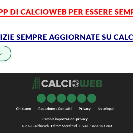
APP DI CALCIOWEB PER ESSERE SE
TIZIE SEMPRE AGGIORNATE SU CA
ws
Chi siamo
Redazione e Contatti
Privacy
Note legali
Cambia impostazioni privacy
© 2026
CalcioWeb
- Editore Socedit srl - P.iva/CF 02901400800