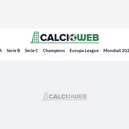
 A
Serie B
Serie C
Champions
Europa League
Mondiali 20