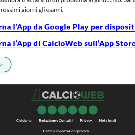
ossimi giorni gli esami.
rna l’App da Google Play per disposi
rna l’App di CalcioWeb sull’App Store
ws
Chi siamo
Redazione e Contatti
Privacy
Note legali
Cambia impostazioni privacy