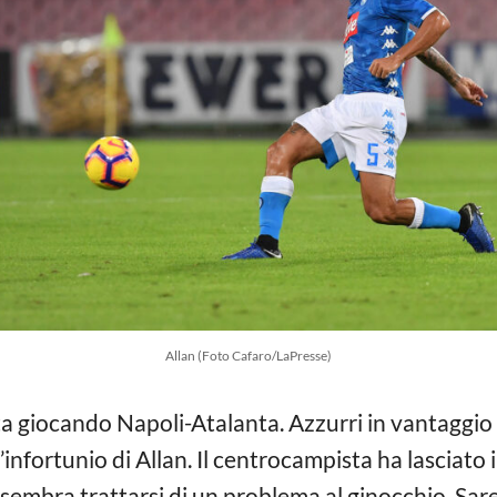
Allan (Foto Cafaro/LaPresse)
ta giocando Napoli-Atalanta. Azzurri in vantaggio 
’infortunio di Allan. Il centrocampista ha lasciato i
i sembra trattarsi di un problema al ginocchio. Sa