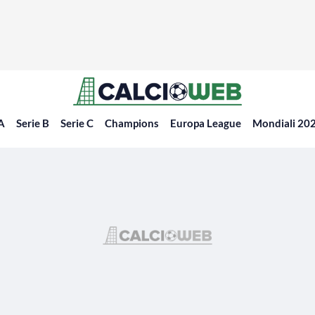
 A
Serie B
Serie C
Champions
Europa League
Mondiali 20