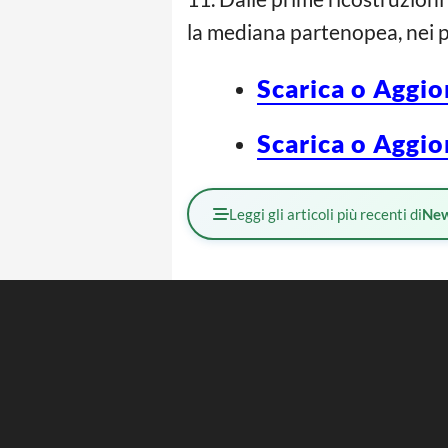
la mediana partenopea, nei pr
Scarica o Aggio
Scarica o Aggio
Leggi gli articoli più recenti di
Ne