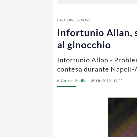
CALCIOWEB
»
NEWS
Infortunio Allan,
al ginocchio
Infortunio Allan - Proble
contesa durante Napoli-A
di
Carmelo Barilla'
30 Ott 2019 | 19:25