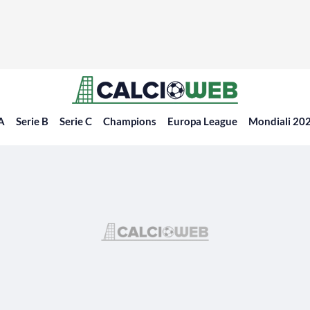
 A
Serie B
Serie C
Champions
Europa League
Mondiali 20