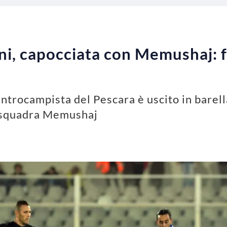
ni, capocciata con Memushaj: fu
centrocampista del Pescara è uscito in barel
i squadra Memushaj