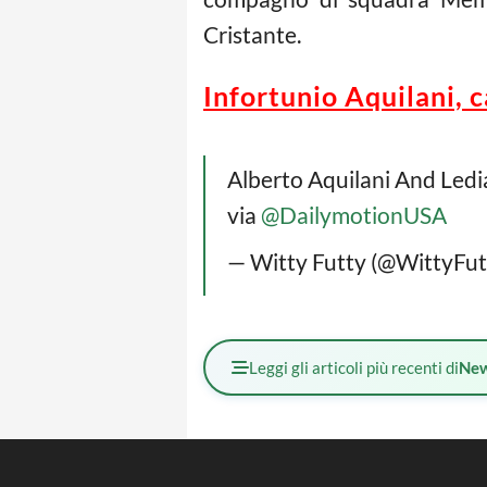
Cristante.
Infortunio Aquilani, 
Alberto Aquilani And Led
via
@DailymotionUSA
— Witty Futty (@WittyFut
Leggi gli articoli più recenti di
Ne