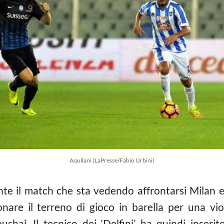
Aquilani (LaPresse/Fabio Urbini)
e il match che sta vedendo affrontarsi Milan e
are il terreno di gioco in barella per una vio
aj. Il tecnico dei ‘Delfini’ ha quindi inserit