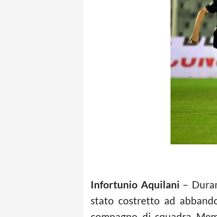
Infortunio Aquilani
– Durant
stato costretto ad abbandon
compagno di squadra Memush