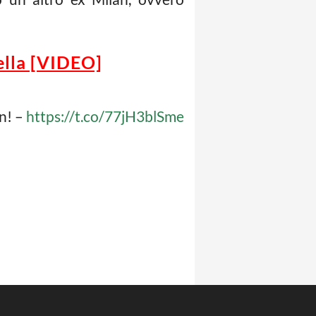
ella [VIDEO]
n! –
https://t.co/77jH3blSme