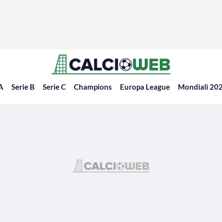
 A
Serie B
Serie C
Champions
Europa League
Mondiali 20