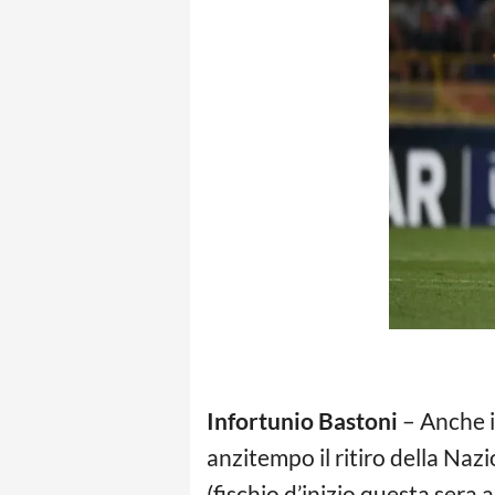
Infortunio Bastoni
– Anche il
anzitempo il ritiro della Naz
(fischio d’inizio questa sera a