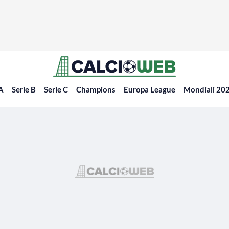
 A
Serie B
Serie C
Champions
Europa League
Mondiali 20