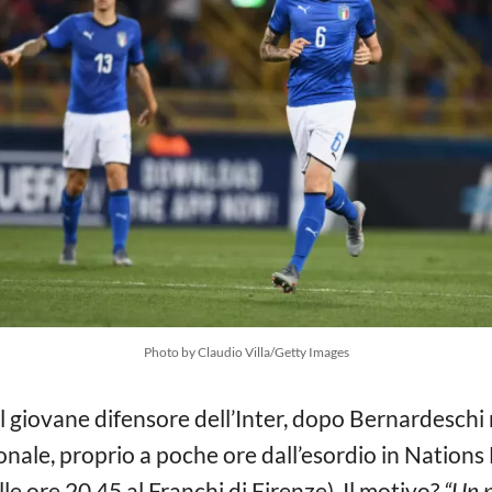
Photo by Claudio Villa/Getty Images
 giovane difensore dell’Inter, dopo Bernardeschi ne
ionale, proprio a poche ore dall’esordio in Nation
lle ore 20.45 al Franchi di Firenze). Il motivo?
“Un p