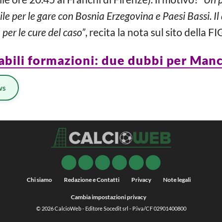
ile per le gare con Bosnia Erzegovina e Paesi Bassi. Il
 per le cure del caso”
, recita la nota sul sito della FI
babili formazioni: due dubbi per Manc
ws
Chi siamo
Redazione e Contatti
Privacy
Note legali
Cambia impostazioni privacy
© 2026
CalcioWeb
- Editore Socedit srl - P.iva/CF 02901400800