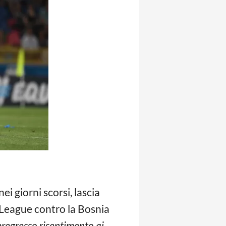
i giorni scorsi, lascia
s League contro la Bosnia
regresso risentimento ai