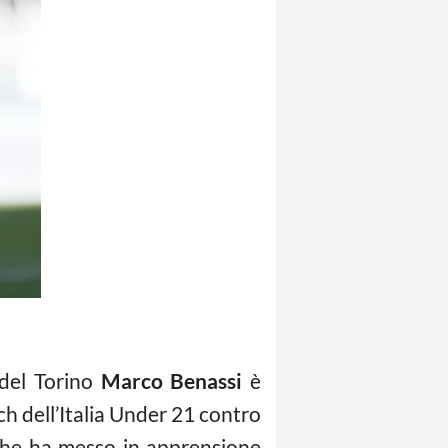
 del Torino
Marco Benassi
è
h dell’Italia Under 21 contro
o che ha messo in apprensione