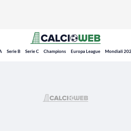
 A
Serie B
Serie C
Champions
Europa League
Mondiali 20