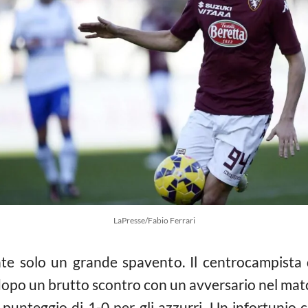
LaPresse/Fabio Ferrari
te solo un grande spavento. Il centrocampista
 dopo un brutto scontro con un avversario nel matc
l punteggio di 1-0 per gli azzurri. Un infortuni