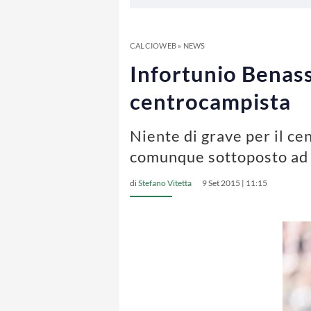
CALCIOWEB
»
NEWS
Infortunio Benassi
centrocampista
Niente di grave per il ce
comunque sottoposto ad
di
Stefano Vitetta
9 Set 2015 | 11:15