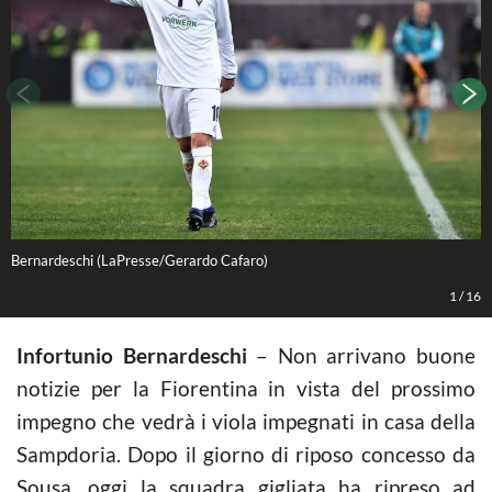
Bernardeschi (LaPresse/Gerardo Cafaro)
B
1
/
16
Infortunio Bernardeschi
– Non arrivano buone
notizie per la Fiorentina in vista del prossimo
impegno che vedrà i viola impegnati in casa della
Sampdoria. Dopo il giorno di riposo concesso da
Sousa, oggi la squadra gigliata ha ripreso ad