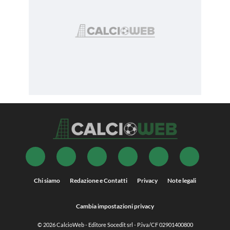
Chi siamo
Redazione e Contatti
Privacy
Note legali
Cambia impostazioni privacy
© 2026
CalcioWeb
- Editore Socedit srl - P.iva/CF 02901400800