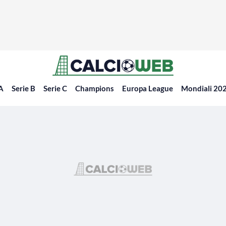
 A
Serie B
Serie C
Champions
Europa League
Mondiali 20