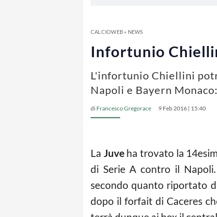
CALCIOWEB
»
NEWS
Infortunio Chielli
L'infortunio Chiellini po
Napoli e Bayern Monaco: 
di
Francesco Gregorace
9 Feb 2016 | 15:40
La
Juve
ha trovato la 14esim
di Serie A contro il Napoli.
secondo quanto riportato da 
dopo il forfait di Caceres c
terrà dunque ai box il centra