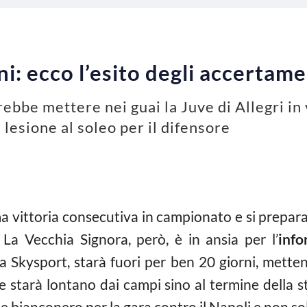
ni: ecco l’esito degli accertame
trebbe mettere nei guai la Juve di Allegri in
lesione al soleo per il difensore
a vittoria consecutiva in campionato e si prepara
 La Vecchia Signora, però, è in ansia per l’
info
Skysport, starà fuori per ben 20 giorni, mettend
he starà lontano dai campi sino al termine della s
le bianconero per la gara contro il Napoli e non so