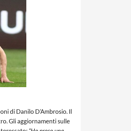
oni di Danilo D’Ambrosio. Il
stro. Gli aggiornamenti sulle
nteressato:
“Ho preso una