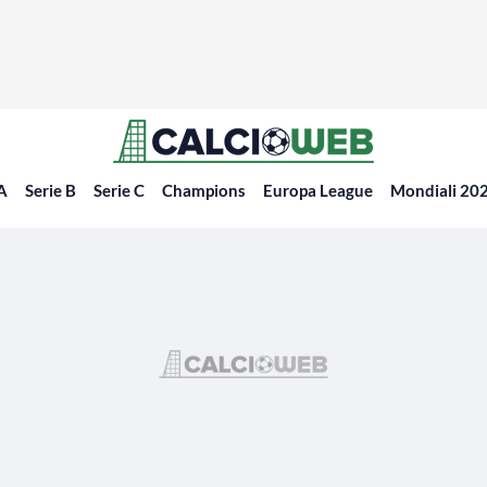
 A
Serie B
Serie C
Champions
Europa League
Mondiali 20