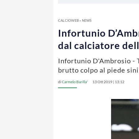
CALCIOWEB
»
NEWS
Infortunio D’Ambr
dal calciatore del
Infortunio D'Ambrosio - T
brutto colpo al piede sin
di
Carmelo Barilla'
13 Ott 2019 | 13:12