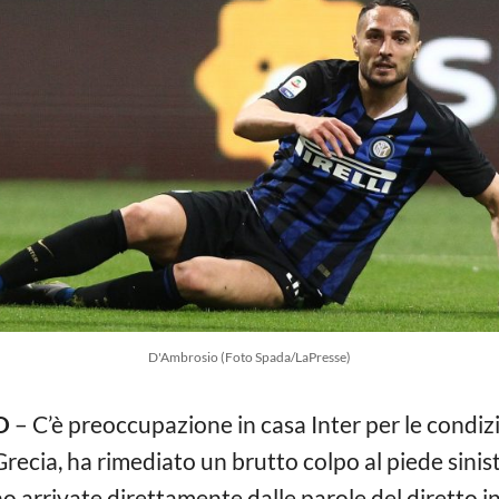
D'Ambrosio (Foto Spada/LaPresse)
O
– C’è preoccupazione in casa Inter per le condizi
ia-Grecia, ha rimediato un brutto colpo al piede sini
o arrivate direttamente dalle parole del diretto i