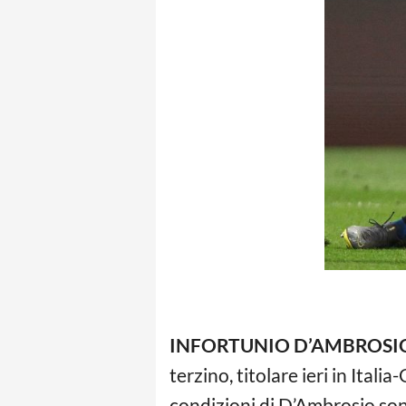
INFORTUNIO D’AMBROSI
terzino, titolare ieri in Ital
condizioni di D’Ambrosio son