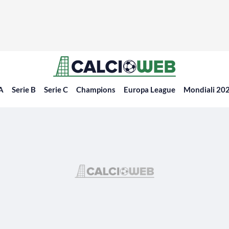
 A
Serie B
Serie C
Champions
Europa League
Mondiali 20