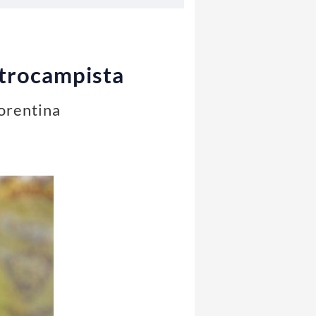
entrocampista
iorentina