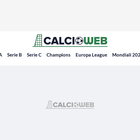
 A
Serie B
Serie C
Champions
Europa League
Mondiali 20