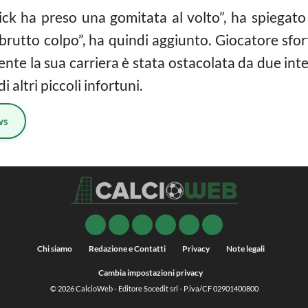
ick ha preso una gomitata al volto”, ha spiegato 
brutto colpo”, ha quindi aggiunto. Giocatore sfo
te la sua carriera è stata ostacolata da due inter
 altri piccoli infortuni.
ws
Chi siamo
Redazione e Contatti
Privacy
Note legali
Cambia impostazioni privacy
© 2026
CalcioWeb
- Editore Socedit srl - P.iva/CF 02901400800