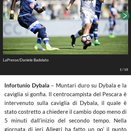
LaPresse/Daniele Badolato
L
1
/
18
Infortunio Dybala
– Muntari duro su Dybala e la
caviglia si gonfia. Il centrocampista del Pescara è
intervenuto sulla caviglia di Dybala, il quale è
stato costretto a chiedere il cambio dopo meno di
5 minuti dall’inizio del secondo tempo. Nella
giornata di ieri Allegri ha fatto un po’ il punto