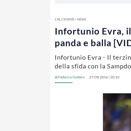
CALCIOWEB
»
NEWS
Infortunio Evra, i
panda e balla [V
Infortunio Evra - Il terz
della sfida con la Sampd
di
Federico Gottero
27 Ott 2016 | 20:10