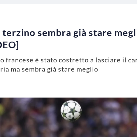
l terzino sembra già stare megli
IDEO]
ino francese è stato costretto a lasciare il
oria ma sembra già stare meglio