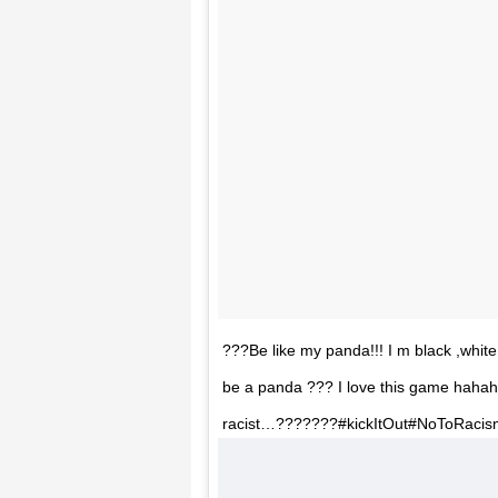
???Be like my panda!!! I m black ,whi
be a panda ??? I love this game hahah
racist…???????#kickItOut#NoToRacism