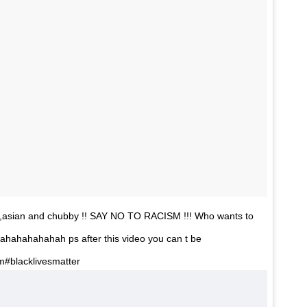
te,asian and chubby !! SAY NO TO RACISM !!! Who wants to
ahahahahahah ps after this video you can t be
#blacklivesmatter