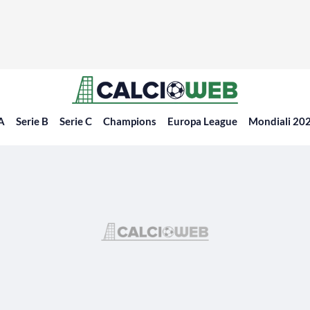
 A
Serie B
Serie C
Champions
Europa League
Mondiali 20