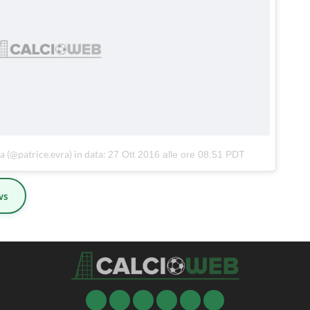
a (@patrice.evra) in data:
27 Ott 2016 alle ore 08:51 PDT
ws