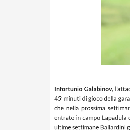
Infortunio Galabinov
, l’at
45′ minuti di gioco della ga
che nella prossima settiman
entrato in campo Lapadula c
ultime settimane Ballardini g