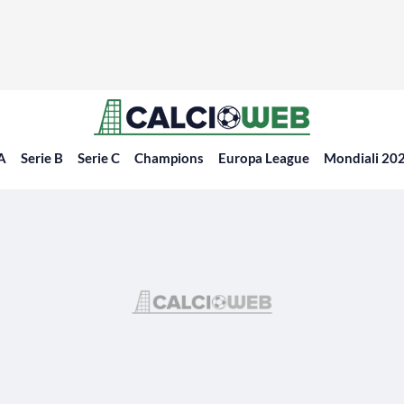
 A
Serie B
Serie C
Champions
Europa League
Mondiali 20