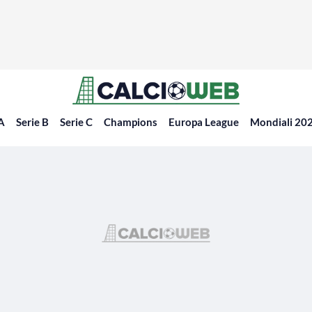
 A
Serie B
Serie C
Champions
Europa League
Mondiali 20