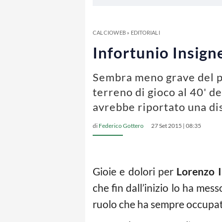
CALCIOWEB
»
EDITORIALI
Infortunio Insigne
Sembra meno grave del pr
terreno di gioco al 40' d
avrebbe riportato una di
di
Federico Gottero
27 Set 2015 | 08:35
Gioie e dolori per
Lorenzo I
che fin dall’inizio lo ha mes
ruolo che ha sempre occupato