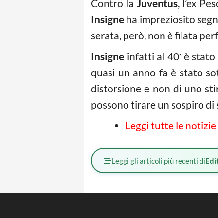
Contro la
Juventus
, l’ex Pe
Insigne
ha impreziosito segn
serata, però, non è filata pe
Insigne
infatti al 40′ è stat
quasi un anno fa è stato s
distorsione e non di uno st
possono tirare un sospiro di 
Leggi tutte le notizie
Leggi gli articoli più recenti di
Edit