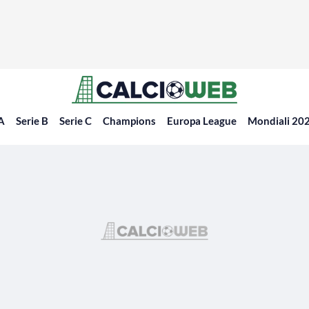
 A
Serie B
Serie C
Champions
Europa League
Mondiali 20