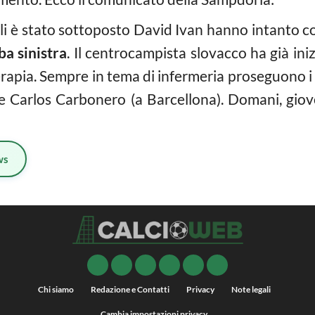
uali è stato sottoposto David Ivan hanno intanto
ba sinistra
. Il centrocampista slovacco ha già ini
erapia. Sempre in tema di infermeria proseguono i
 e Carlos Carbonero (a Barcellona). Domani, giov
ws
Chi siamo
Redazione e Contatti
Privacy
Note legali
Cambia impostazioni privacy