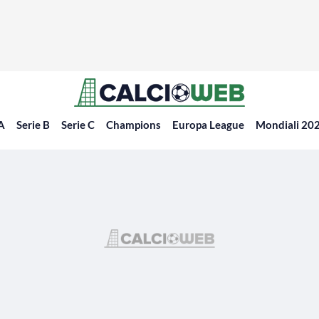
 A
Serie B
Serie C
Champions
Europa League
Mondiali 20