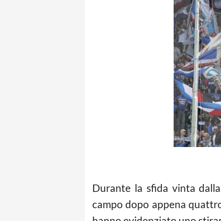
Durante la sfida vinta dall
campo dopo appena quattro m
hanno evidenziato uno stira