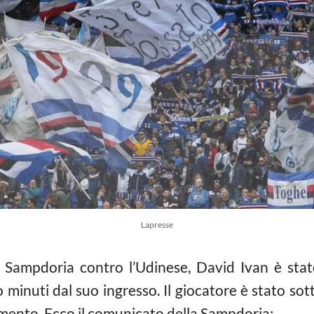
Lapresse
a Sampdoria contro l’Udinese, David Ivan è sta
inuti dal suo ingresso. Il giocatore è stato so
mento. Ecco il comunicato della Sampdoria: