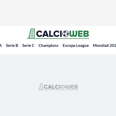
 A
Serie B
Serie C
Champions
Europa League
Mondiali 20