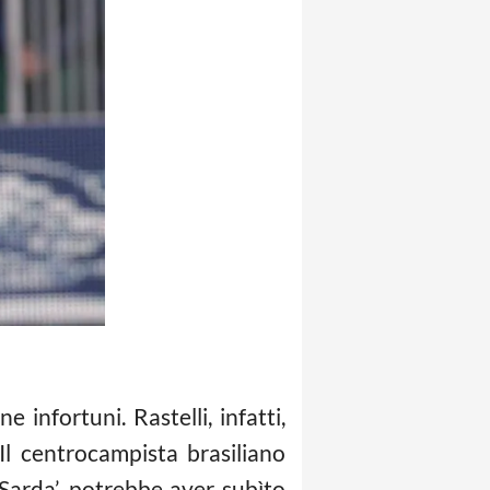
infortuni. Rastelli, infatti,
l centrocampista brasiliano
Sarda’, potrebbe aver subìto