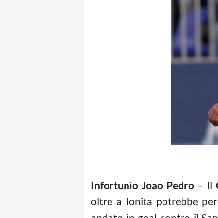
Infortunio Joao Pedro
– Il
oltre a Ionita potrebbe pe
andato in goal contro il Sa