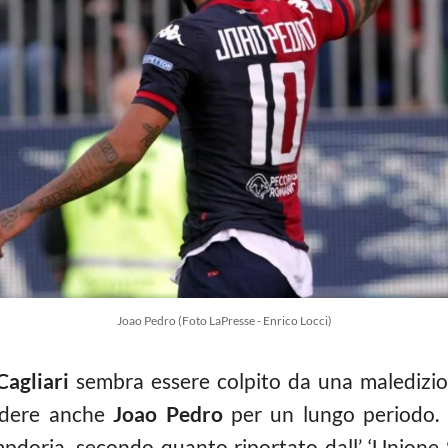
Joao Pedro (Foto LaPresse - Enrico Locci)
Cagliari
sembra essere colpito da una maledizione 
rdere anche
Joao Pedro
per un lungo periodo. I
mpdoria, secondo quanto riportato dall’ ‘Unione 