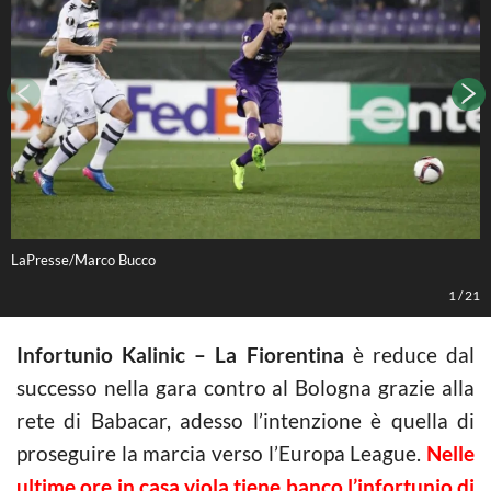
LaPresse/Marco Bucco
K
1
/
21
Infortunio Kalinic – La Fiorentina
è reduce dal
successo nella gara contro al Bologna grazie alla
rete di Babacar, adesso l’intenzione è quella di
proseguire la marcia verso l’Europa League.
Nelle
ultime ore in casa viola tiene banco l’infortunio di