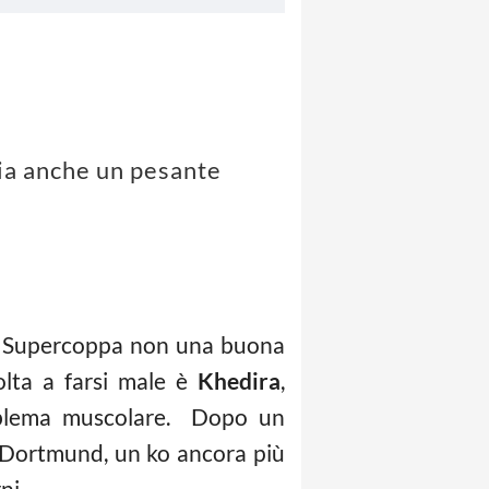
glia anche un pesante
la Supercoppa non una buona
olta a farsi male è
Khedira
,
roblema muscolare. Dopo un
ia Dortmund, un ko ancora più
ni.