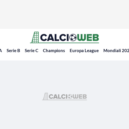
 A
Serie B
Serie C
Champions
Europa League
Mondiali 20