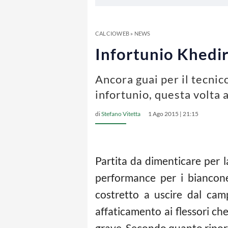
CALCIOWEB
»
NEWS
Infortunio Khedir
Ancora guai per il tecnic
infortunio, questa volta
di
Stefano Vitetta
1 Ago 2015 | 21:15
Partita da dimenticare per 
performance per i bianconer
costretto a uscire dal ca
affaticamento ai flessori ch
grave. Secondo quanto ripo