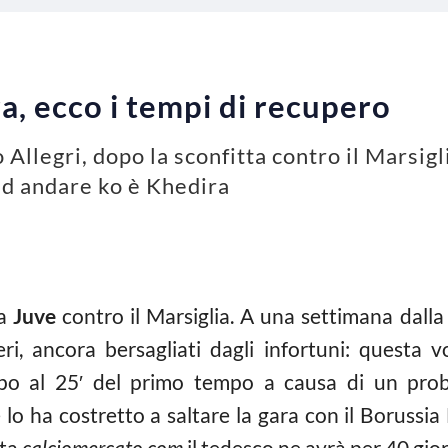
a, ecco i tempi di recupero
o Allegri, dopo la sconfitta contro il Marsi
 ad andare ko è Khedira
la
Juve
contro il Marsiglia. A una settimana dal
i, ancora bersagliati dagli infortuni: questa v
mpo al 25′ del primo tempo a causa di un p
e lo ha costretto a saltare la gara con il Boruss
rta
calciomercato.com
il tedesco ne avrà per 40 gior