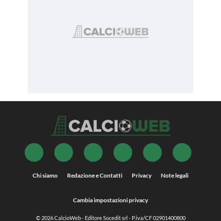
Chi siamo
Redazione e Contatti
Privacy
Note legali
Cambia impostazioni privacy
© 2026
CalcioWeb
- Editore Socedit srl - P.iva/CF 02901400800