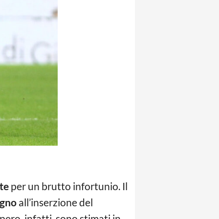
te
per un brutto infortunio. Il
agno
all’inserzione del
pero, infatti, sono stimati in