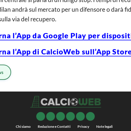
l Milan andrà sul mercato per un difensore o darà f
sulla via del recupero.
rna l’App da Google Play per disposi
rna l’App di CalcioWeb sull’App Store
ws
Chi siamo
Redazione e Contatti
Privacy
Note legali