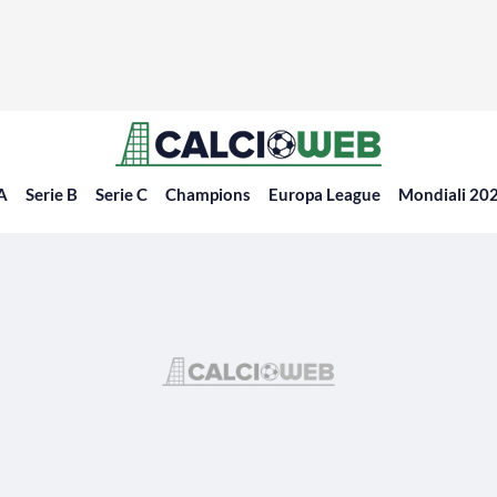
 A
Serie B
Serie C
Champions
Europa League
Mondiali 20