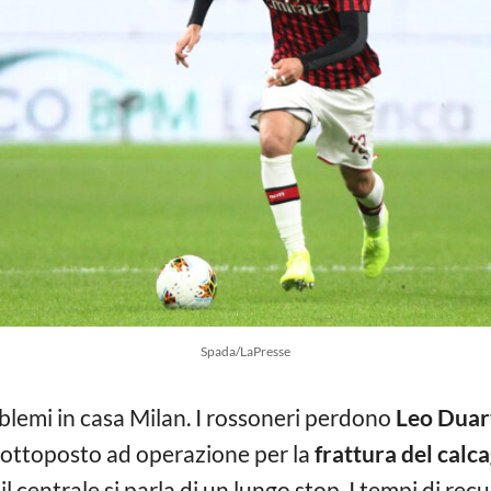
Spada/LaPresse
blemi in casa Milan. I rossoneri perdono
Leo Duar
 sottoposto ad operazione per la
frattura del calc
il centrale si parla di un lungo stop. I tempi di recu