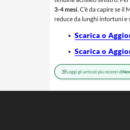
3-4 mesi
. C’è da capire se i
reduce da lunghi infortuni e 
Scarica o Aggio
Scarica o Aggio
Leggi gli articoli più recenti di
Ne