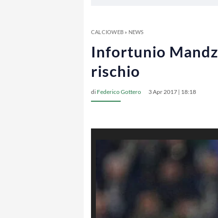
CALCIOWEB
»
NEWS
Infortunio Mandzu
rischio
di
Federico Gottero
3 Apr 2017 | 18:18