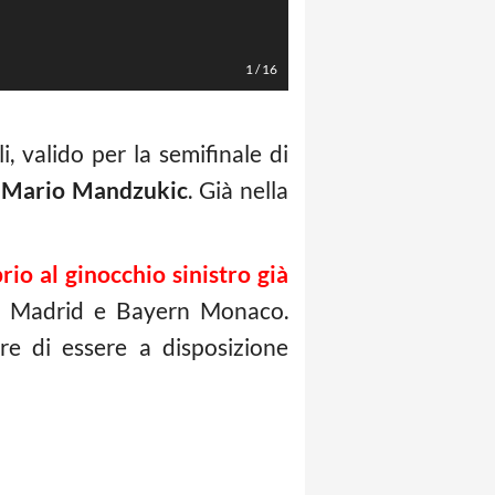
LaPresse/Daniele Badolato
1
/
16
, valido per la semifinale di
a
Mario Mandzukic
. Già nella
io al ginocchio sinistro già
ico Madrid e Bayern Monaco.
re di essere a disposizione