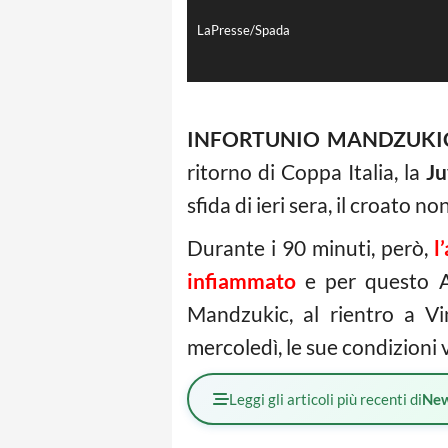
LaPresse/Spada
INFORTUNIO MANDZUKI
ritorno di Coppa Italia, la
Ju
sfida di ieri sera, il croato 
Durante i 90 minuti, però,
l’
infiammato
e per questo A
Mandzukic, al rientro a Vi
mercoledì, le sue condizioni
Leggi gli articoli più recenti di
Ne