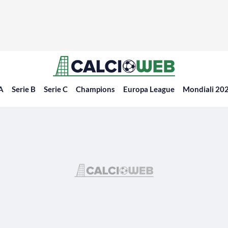
 A
Serie B
Serie C
Champions
Europa League
Mondiali 20