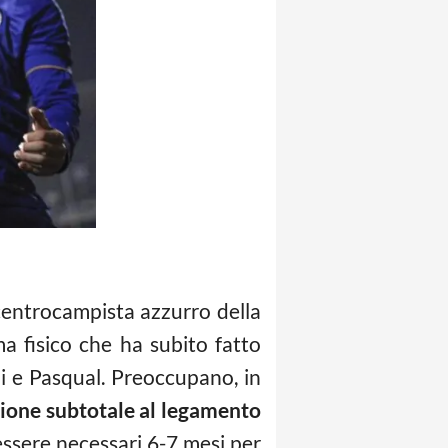
 centrocampista azzurro della
a fisico che ha subito fatto
zi e Pasqual. Preoccupano, in
sione subtotale al
legamento
essere necessari 6-7 mesi per