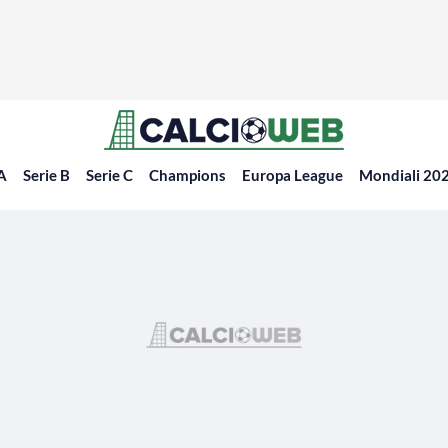
 A
Serie B
Serie C
Champions
Europa League
Mondiali 20