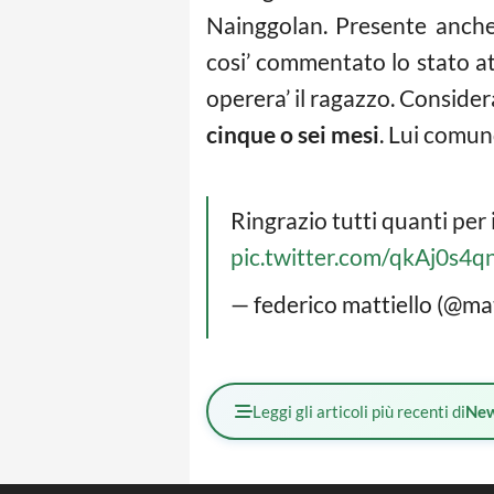
Nainggolan. Presente anche 
cosi’ commentato lo stato at
operera’ il ragazzo. Consider
cinque o sei mesi
. Lui comun
Ringrazio tutti quanti per 
pic.twitter.com/qkAj0s4q
— federico mattiello (@ma
Leggi gli articoli più recenti di
Ne