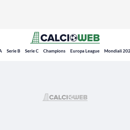
 A
Serie B
Serie C
Champions
Europa League
Mondiali 20