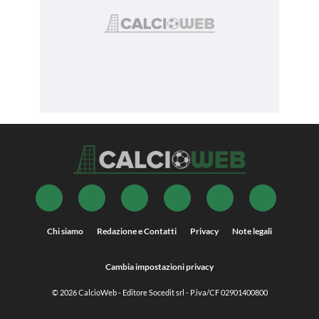
Chi siamo
Redazione e Contatti
Privacy
Note legali
Cambia impostazioni privacy
© 2026
CalcioWeb
- Editore Socedit srl - P.iva/CF 02901400800