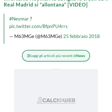
Real Madrid si “allontana” [VIDEO]
#Neymar
?
pic.twitter.com/BfpnPU4rrs
— M63MGe (@M63MGe)
25 febbraio 2018
Leggi gli articoli più recenti di
News