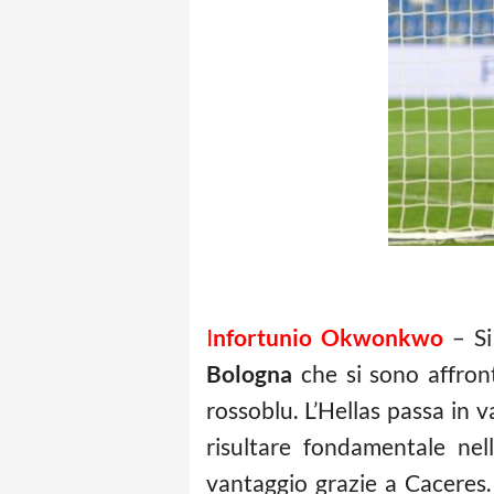
I
nfortunio Okwonkwo
– Si
Bologna
che si sono affront
rossoblu. L’Hellas passa in 
risultare fondamentale nel
vantaggio grazie a Caceres.