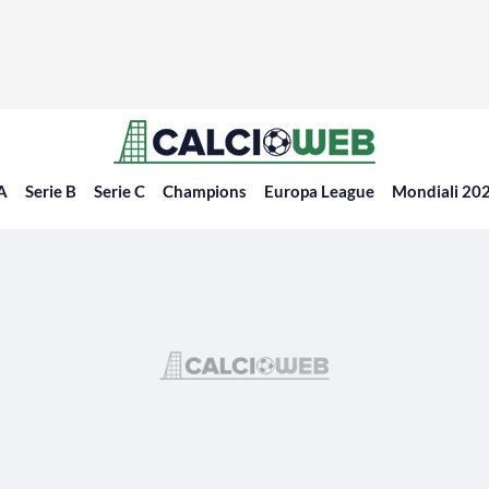
 A
Serie B
Serie C
Champions
Europa League
Mondiali 20