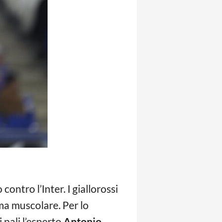
ontro l’Inter. I giallorossi
ma muscolare. Per lo
i pali l’esperto
Antonio