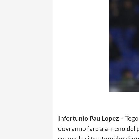
Infortunio Pau Lopez
– Tegol
dovranno fare a a meno del p
spagnola si tratterebbe di u