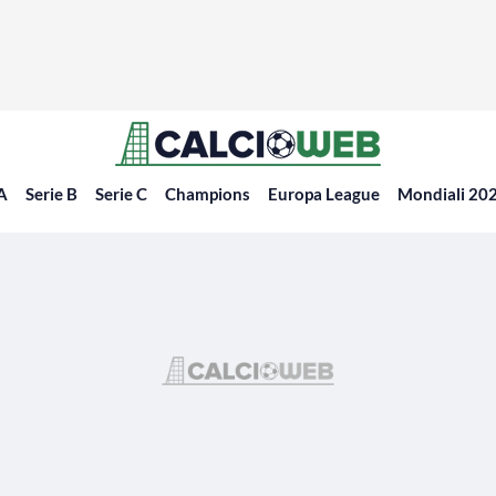
 A
Serie B
Serie C
Champions
Europa League
Mondiali 20