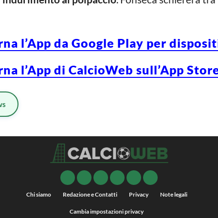
rna l’App da Google Play per disposi
rna l’App di CalcioWeb sull’App Store
ws
Chi siamo
Redazione e Contatti
Privacy
Note legali
Cambia impostazioni privacy