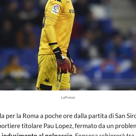
LaPresse
a per la Roma a poche ore dalla partita di San Siro c
ortiere titolare Pau Lopez, fermato da un proble
n
indurimento al polpaccio
. Fonseca schiererà tra 