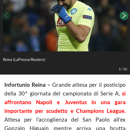
Reina (LaPresse/Reuters)
L
1
/
10
Infortunio Reina –
Grande attesa per il posticipo
della 30^ giornata del campionato di Serie A,
si
affrontano Napoli e Juventus in una gara
importante per scudetto e Champions League.
Attesa per l’accoglienza del San Paolo all’ex
Gonzalo Higuain mentre arriva una brutta