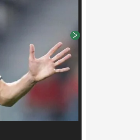
Rugani (LaPresse/Jennifer Lorenzin