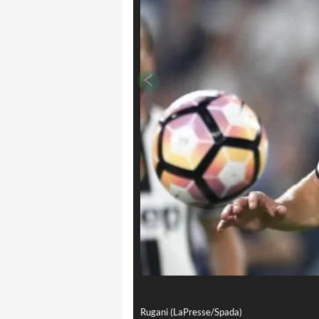
Rugani (LaPresse/Spada)