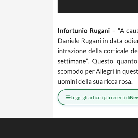
Infortunio Rugani
– “A caus
Daniele Rugani in data odie
infrazione della corticale d
settimane”. Questo quanto
scomodo per Allegri in questo
uomini della sua ricca rosa.
Leggi gli articoli più recenti di
Ne