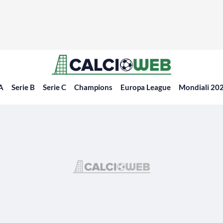
 A
Serie B
Serie C
Champions
Europa League
Mondiali 20