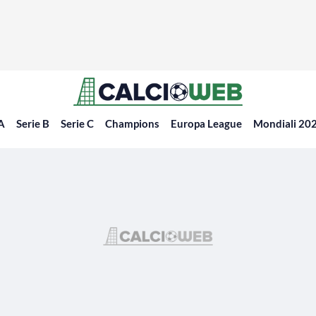
 A
Serie B
Serie C
Champions
Europa League
Mondiali 20