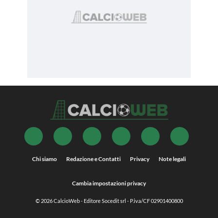
Chi siamo
Redazione e Contatti
Privacy
Note legali
Cambia impostazioni privacy
© 2026
CalcioWeb
- Editore Socedit srl - P.iva/CF 02901400800