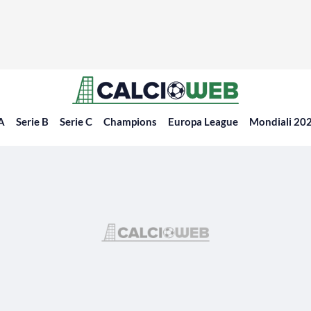
 A
Serie B
Serie C
Champions
Europa League
Mondiali 20