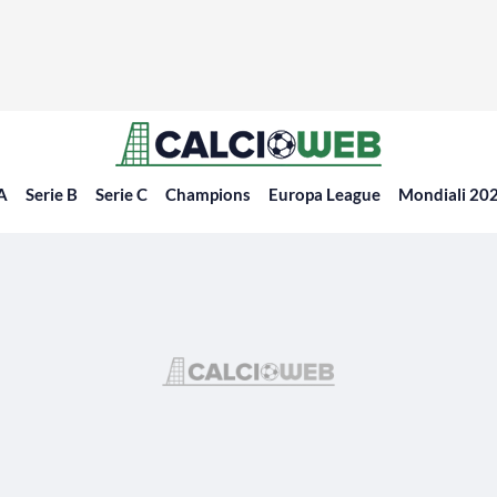
 A
Serie B
Serie C
Champions
Europa League
Mondiali 20