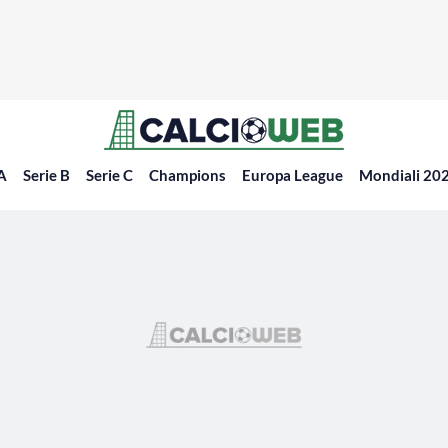
 A
Serie B
Serie C
Champions
Europa League
Mondiali 20