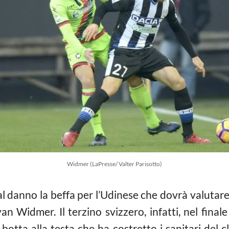
Widmer (LaPresse/ Valter Parisotto)
l danno la beffa per l’Udinese che dovrà valutare
an Widmer. Il terzino svizzero, infatti, nel final
 botta alla testa che ha costretto i sanitari del