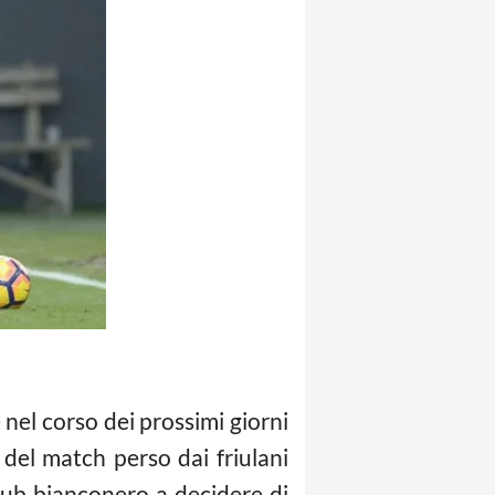
 nel corso dei prossimi giorni
e del match perso dai friulani
 club bianconero a decidere di