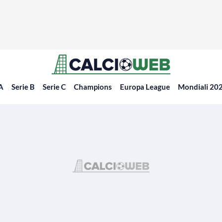
 A
Serie B
Serie C
Champions
Europa League
Mondiali 20