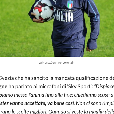
LaPresse/Jennifer Lorenzini
 Svezia che ha sancito la mancata qualificazione de
gne
ha parlato ai microfoni di ‘Sky Sport’:
“Dispiace
iamo messo l’anima fino alla fine: chiediamo scusa a tu
ister vanno accettate, va bene così
. Non ci sono rimpi
le erano le scelte migliori. Quando si veste la maglia de