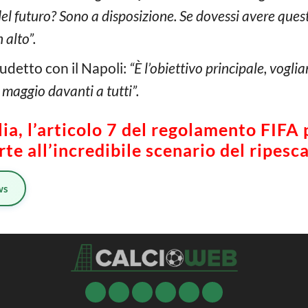
el futuro? Sono a disposizione. Se dovessi avere ques
n alto”.
cudetto con il Napoli:
“È l’obiettivo principale, vogli
maggio davanti a tutti”.
lia, l’articolo 7 del regolamento FIFA 
rte all’incredibile scenario del ripesc
ws