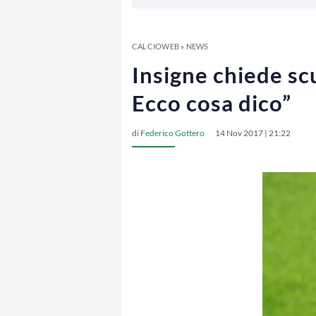
CALCIOWEB
»
NEWS
Insigne chiede scu
Ecco cosa dico”
di
Federico Gottero
14 Nov 2017 | 21:22