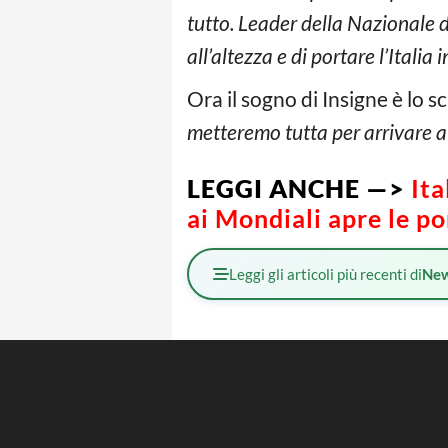
tutto. Leader della Nazionale d
all’altezza e di portare l’Italia i
Ora il sogno di Insigne è lo s
metteremo tutta per arrivare a 
LEGGI ANCHE —>
Ita
ai Mondiali apre le po
Leggi gli articoli più recenti di
Ne