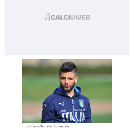
LaPresse/Jennifer Lorenzini