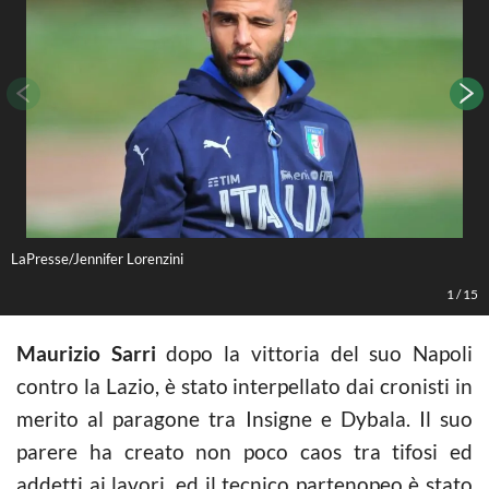
LaPresse/Jennifer Lorenzini
L
1
/
15
Maurizio Sarri
dopo la vittoria del suo Napoli
contro la Lazio, è stato interpellato dai cronisti in
merito al paragone tra Insigne e Dybala. Il suo
parere ha creato non poco caos tra tifosi ed
addetti ai lavori, ed il tecnico partenopeo è stato