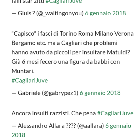
falli star zitti
#CagliariJuve
— Giuls ? (@_waitingonyou)
6 gennaio 2018
“Capisco” i fasci di Torino Roma Milano Verona
Bergamo etc. ma a Cagliari che problemi
hanno avuto da piccoli per insultare Matuidi?
Già 6 mesi fecero una figura da babbi con
Muntari.
#CagliariJuve
— Gabriele (@gabrypez1)
6 gennaio 2018
Ancora insulti razzisti. Che pena
#CagliariJuve
— Alessandro Allara ???? (@aallara)
6 gennaio
2018