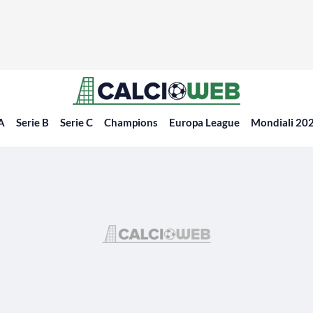
 A
Serie B
Serie C
Champions
Europa League
Mondiali 20