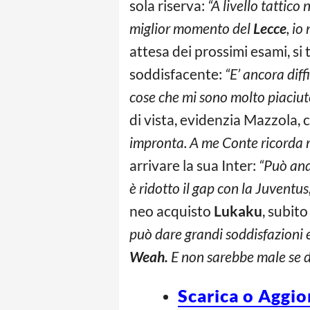
sola riserva:
“A livello tattic
miglior momento del
Lecce
, io
attesa dei prossimi esami, si
soddisfacente:
“E’ ancora diff
cose che mi sono molto piaciute
di vista, evidenzia Mazzola, 
impronta. A me Conte ricorda
arrivare la sua Inter:
“Può anda
è ridotto il gap con la Juventus
neo acquisto
Lukaku
, subito 
può dare grandi soddisfazioni 
Weah.
E non sarebbe male se da
Scarica o Aggio