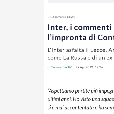
CALCIOWEB
»
NEWS
Inter, i commenti 
l’impronta di Con
L'Inter asfalta il Lecce.
come La Russa e di un ex
di
Carmelo Barilla'
27 Ago 2019 | 12:26
“Aspettiamo partite più impeg
ultimi anni. Ho visto una squad
si è mai accontentata e ha semp