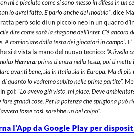
o non mi è piaciuto come si sono messo in difesa in un
 non lo avrei fatto. E parlo anche del modulo”
, dice M
 tratta però solo di un piccolo neo in un quadro d’
icile dire come sarà la stagione dell’Inter. C’è ancora 
. A cominciare dalla testa dei giocatori in campo”.
E’
che si è vista la mano del nuovo tecnico:
“A livello 
 molto
Herrera
: prima ti entra nella testa, poi ti mette
re avanti bene, sia in Italia sia in Europa. Ma di più
, di quanto lo vedremo subito nelle prime partite”.
Men
in gol: “
Lo avevo già visto, mi piace. Deve ambientar
e fare grandi cose. Per la potenza che sprigiona può r
vvero fosse così, sarebbe un bel colpo”.
rna l’App da Google Play per disposi