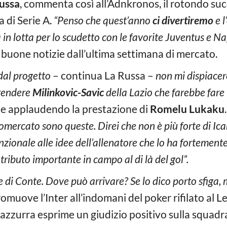
ussa
, commenta così all’Adnkronos, il rotondo suc
a di Serie A.
“Penso che quest’anno
ci divertiremo
e l
n lotta per lo scudetto con le favorite Juventus e Na
ta buone notizie dall’ultima settimana di mercato.
dal progetto
– continua La Russa –
non mi dispiace
prendere
Milinkovic-Savic
della Lazio che farebbe fare 
e applaudendo la prestazione di
Romelu Lukaku
ciomercato sono queste. Direi che non è più forte di I
zionale alle idee dell’allenatore che lo ha fortemente 
ributo importante in campo al di là del gol”.
e di Conte. Dove può arrivare? Se lo dico porto sfiga, 
omuove l’Inter all’indomani del poker rifilato al Le
zurra esprime un giudizio positivo sulla squadra 