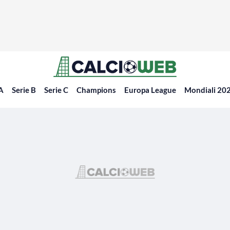
 A
Serie B
Serie C
Champions
Europa League
Mondiali 20