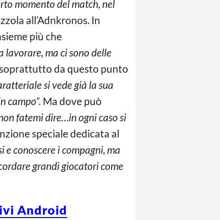
 certo momento del match, nel
azzola all’Adnkronos. In
insieme più che
da lavorare, ma ci sono delle
 soprattutto da questo punto
caratteriale si vede già la sua
 in campo”.
Ma dove può
 non fatemi dire…in ogni caso si
zione speciale dedicata al
si e conoscere i compagni, ma
icordare grandi giocatori come
tivi Android