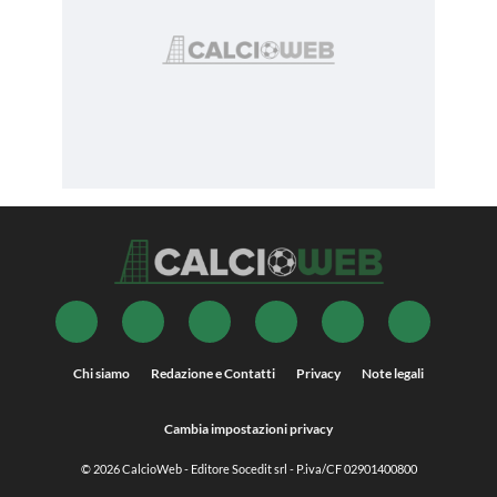
Chi siamo
Redazione e Contatti
Privacy
Note legali
Cambia impostazioni privacy
© 2026
CalcioWeb
- Editore Socedit srl - P.iva/CF 02901400800