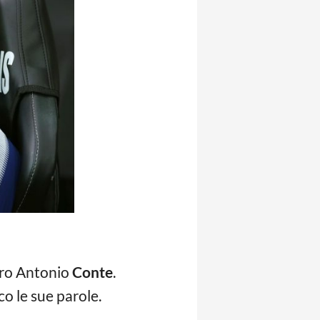
rro Antonio
Conte
.
co le sue parole.