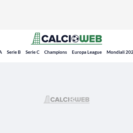
 A
Serie B
Serie C
Champions
Europa League
Mondiali 20