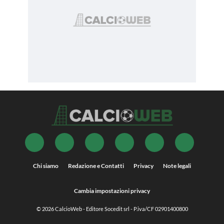
Chi siamo
Redazione e Contatti
Privacy
Note legali
Cambia impostazioni privacy
© 2026
CalcioWeb
- Editore Socedit srl - P.iva/CF 02901400800