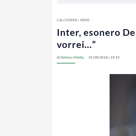
CALCIOWEB
»
NEWS
Inter, esonero De 
vorrei…”
di
Stefano Vitetta
31 Ott 2016 | 19:15