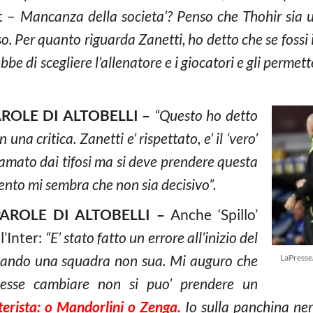
t –
Mancanza della societa’? Penso che Thohir sia un
. Per quanto riguarda Zanetti, ho detto che se fossi i
ebbe di scegliere l’allenatore e i giocatori e gli perm
ROLE DI ALTOBELLI –
“Questo ho detto
 una critica. Zanetti e’ rispettato, e’ il ‘vero’
’ amato dai tifosi ma si deve prendere questa
ento mi sembra che non sia decisivo”.
AROLE DI ALTOBELLI –
Anche ‘Spillo’
l’Inter:
“E’ stato fatto un errore all’inizio del
nando una squadra non sua. Mi auguro che
LaPresse
esse cambiare non si puo’ prendere un
terista: o Mandorlini o Zenga.
Io sulla panchina ner