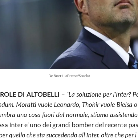
De Boer (LaPresse/Spada)
ROLE DI ALTOBELLI –
“La soluzione per l’Inter? P
ndum. Moratti vuole Leonardo, Thohir vuole Bielsa o 
sembra una cosa fuori dal normale, stiamo assistendo 
casa Inter e’ uno dei grandi bomber del recente p
r quello che sta succedendo all’Inter, oltre che per i 