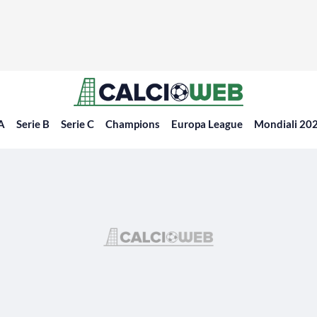
 A
Serie B
Serie C
Champions
Europa League
Mondiali 20