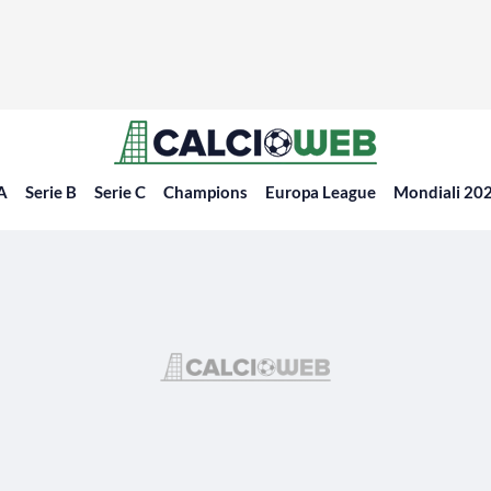
 A
Serie B
Serie C
Champions
Europa League
Mondiali 20