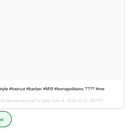
style #haircut #barber #MI9 #lesnapolitains ???? #me
(@mauroicardi) in data:
rdi
Gen 4, 2018 at 12:39 PST
ws